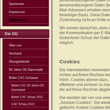
personenbezogener Daten mö
Sponsoren
personenbezogene Daten (bei
Mail-Adressen) erhoben werden
Impressum
freiwilliger Basis. Diese Da
Zustimmung nicht an Dritte 
Datenschutz
Wir weisen darauf hin, dass d
der Kommunikation per E-Mai
Die OG
lückenloser Schutz der Daten 
möglich.
Über uns
Vorstand
Cookies
Übungsbetrieb
Die Internetseiten verwende
50 Jahre OG Darmstadt
richten auf Ihrem Rechner k
Bilder CAC-Schauen
Viren. Cookies dienen dazu, 
effektiver und sicherer zu ma
Bilder CAC 50 Jahre OG
die auf Ihrem Rechner abgele
Darmstadt
Bilder CAC Schau 2021
Die meisten der von uns ver
„Session-Cookies“. Sie wer
CAC Schau 2022
gelöscht. Andere Cookies ble