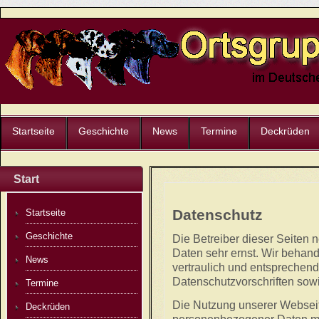
Startseite
Geschichte
News
Termine
Deckrüden
Start
Datenschutz
Startseite
Geschichte
Die Betreiber dieser Seiten 
Daten sehr ernst. Wir behan
News
vertraulich und entsprechend
Datenschutzvorschriften sow
Termine
Die Nutzung unserer Webseit
Deckrüden